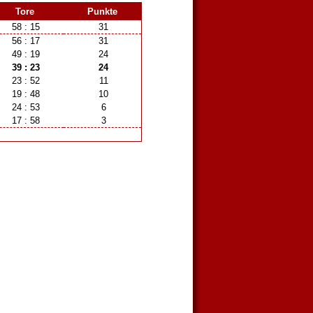
Tore
Punkte
58 : 15
31
56 : 17
31
49 : 19
24
39 : 23
24
23 : 52
11
19 : 48
10
24 : 53
6
17 : 58
3