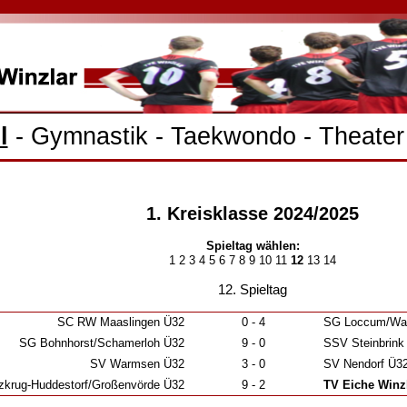
l
-
Gymnastik
-
Taekwondo
-
Theater
1. Kreisklasse 2024/2025
Spieltag wählen:
1
2
3
4
5
6
7
8
9
10
11
12
13
14
12. Spieltag
SC RW Maaslingen Ü32
0 - 4
SG Loccum/​Wa
SG Bohnhorst/​Schamerloh Ü32
9 - 0
SSV Steinbrink
SV Warmsen Ü32
3 - 0
SV Nendorf Ü3
krug-Huddestorf/​Großenvörde Ü32
9 - 2
TV Eiche Winz