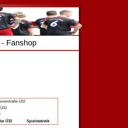
-
Fanshop
sserstraße Ü32
 Ü32
2
lar Ü32
Spielstatistik