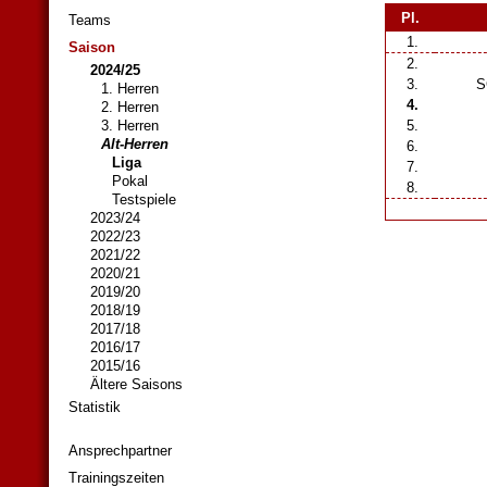
Pl.
Teams
1.
Saison
2.
2024/25
3.
SG
1. Herren
4.
2. Herren
3. Herren
5.
Alt-Herren
6.
Liga
7.
Pokal
8.
Testspiele
2023/24
2022/23
2021/22
2020/21
2019/20
2018/19
2017/18
2016/17
2015/16
Ältere Saisons
Statistik
Ansprechpartner
Trainingszeiten