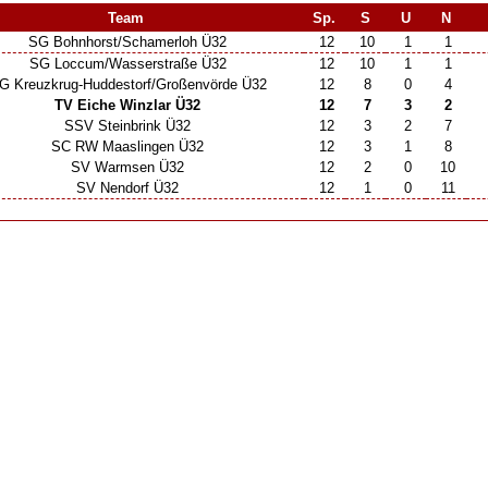
Team
Sp.
S
U
N
SG Bohnhorst/​Schamerloh Ü32
12
10
1
1
SG Loccum/​Wasserstraße Ü32
12
10
1
1
 Kreuzkrug-Huddestorf/​Großenvörde Ü32
12
8
0
4
TV Eiche Winzlar Ü32
12
7
3
2
SSV Steinbrink Ü32
12
3
2
7
SC RW Maaslingen Ü32
12
3
1
8
SV Warmsen Ü32
12
2
0
10
SV Nendorf Ü32
12
1
0
11