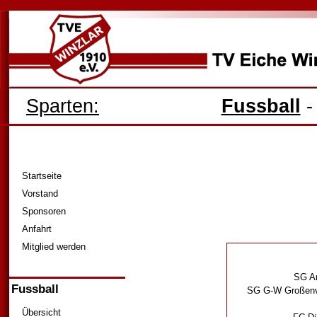
Sparten:
Fussball
Startseite
Vorstand
Sponsoren
Anfahrt
Mitglied werden
SG An
Fussball
SG G-W Großenvö
Übersicht