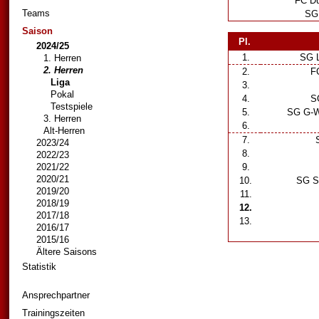
FC Dü
Teams
SG 
Saison
Pl.
2024/25
1.
SG Lo
1. Herren
2. Herren
2.
FC
Liga
3.
Pokal
4.
SG
Testspiele
5.
SG G-W 
3. Herren
6.
Alt-Herren
7.
S
2023/24
8.
2022/23
2021/22
9.
2020/21
10.
SG SC
2019/20
11.
2018/19
12.
2017/18
13.
2016/17
2015/16
Ältere Saisons
Statistik
Ansprechpartner
Trainingszeiten